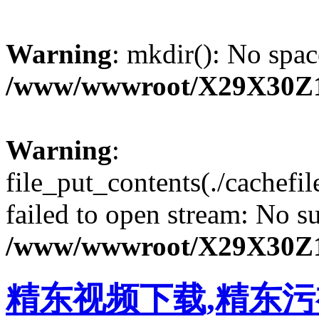
Warning
: mkdir(): No spac
/www/wwwroot/X29X30Z
Warning
:
file_put_contents(./cachef
failed to open stream: No su
/www/wwwroot/X29X30Z
精东视频下载,精东污