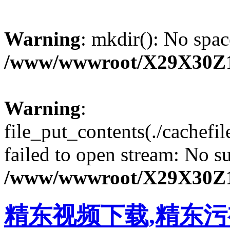
Warning
: mkdir(): No spac
/www/wwwroot/X29X30Z
Warning
:
file_put_contents(./cachef
failed to open stream: No su
/www/wwwroot/X29X30Z
精东视频下载,精东污